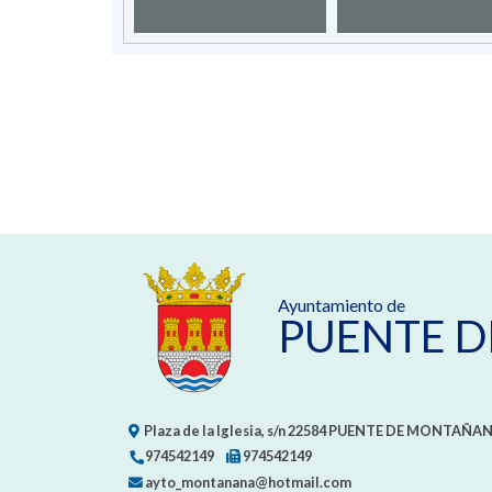
Ayuntamiento de
PUENTE 
Plaza de la Iglesia, s/n
22584
PUENTE DE MONTAÑAN
974542149
974542149
ayto_montanana@hotmail.com