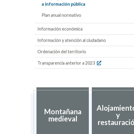
a información pública
Plan anual normativo
Información económica
Información y atención al ciudadano
Ordenación del territorio
Transparencia anterior a 2023
Alojamient
tsec de
Montañana
y
ragón
medieval
restauraci