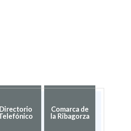
Diputac
Directorio
Comarca de
Provinci
Telefónico
la Ribagorza
Hues