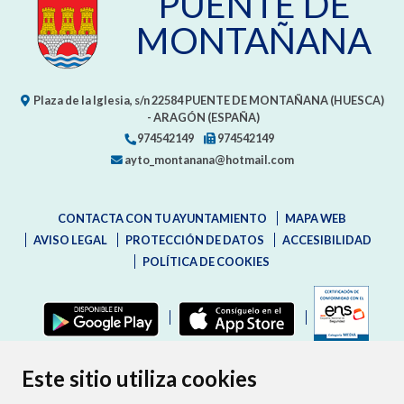
PUENTE DE
MONTAÑANA
Plaza de la Iglesia, s/n
22584
PUENTE DE MONTAÑANA (HUESCA)
- ARAGÓN
(ESPAÑA)
974542149
974542149
ayto_montanana@hotmail.com
CONTACTA CON TU AYUNTAMIENTO
MAPA WEB
AVISO LEGAL
PROTECCIÓN DE DATOS
ACCESIBILIDAD
POLÍTICA DE COOKIES
ENLAC
Este sitio utiliza cookies