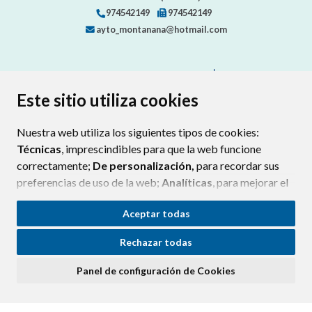
974542149
974542149
ayto_montanana@hotmail.com
CONTACTA CON TU AYUNTAMIENTO
MAPA WEB
AVISO LEGAL
PROTECCIÓN DE DATOS
ACCESIBILIDAD
Este sitio utiliza cookies
POLÍTICA DE COOKIES
Nuestra web utiliza los siguientes tipos de cookies:
ENLAC
Técnicas
, imprescindibles para que la web funcione
correctamente;
De personalización,
para recordar sus
preferencias de uso de la web;
Analíticas
, para mejorar el
funcionamiento de la web y sus servicios.
Aceptar todas
Si acepta pulsando el botón
“Aceptar todas”
Rechazar todas
consideramos que acepta su uso. Si pulsa el botón
“Rechazar todas”
o continúa navegando sin realizar
Panel de configuración de Cookies
ninguna acción, se guardarán las cookies técnicas
imprescindibles. Para personalizar sus preferencias
acceda al
“Panel de configuración de cookies”.