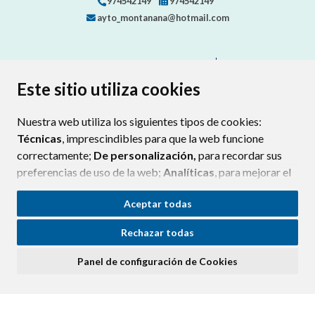
974542149
974542149
ayto_montanana@hotmail.com
CONTACTA CON TU AYUNTAMIENTO
MAPA WEB
AVISO LEGAL
PROTECCIÓN DE DATOS
ACCESIBILIDAD
Este sitio utiliza cookies
POLÍTICA DE COOKIES
Nuestra web utiliza los siguientes tipos de cookies:
ENLAC
Técnicas
, imprescindibles para que la web funcione
correctamente;
De personalización,
para recordar sus
preferencias de uso de la web;
Analíticas
, para mejorar el
funcionamiento de la web y sus servicios.
Aceptar todas
Si acepta pulsando el botón
“Aceptar todas”
Rechazar todas
consideramos que acepta su uso. Si pulsa el botón
“Rechazar todas”
o continúa navegando sin realizar
Panel de configuración de Cookies
ninguna acción, se guardarán las cookies técnicas
imprescindibles. Para personalizar sus preferencias
acceda al
“Panel de configuración de cookies”.