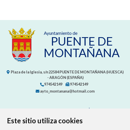
Ayuntamiento de
PUENTE DE
MONTAÑANA
Plaza de la Iglesia, s/n
22584
PUENTE DE MONTAÑANA (HUESCA)
- ARAGÓN
(ESPAÑA)
974542149
974542149
ayto_montanana@hotmail.com
CONTACTA CON TU AYUNTAMIENTO
MAPA WEB
AVISO LEGAL
PROTECCIÓN DE DATOS
ACCESIBILIDAD
Este sitio utiliza cookies
POLÍTICA DE COOKIES