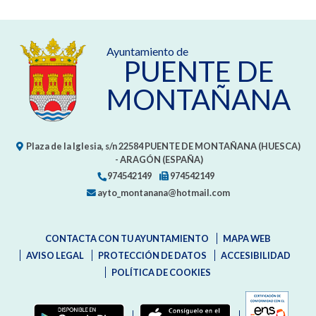
Ayuntamiento de
PUENTE DE
MONTAÑANA
Plaza de la Iglesia, s/n
22584
PUENTE DE MONTAÑANA (HUESCA)
- ARAGÓN
(ESPAÑA)
974542149
974542149
ayto_montanana@hotmail.com
CONTACTA CON TU AYUNTAMIENTO
MAPA WEB
AVISO LEGAL
PROTECCIÓN DE DATOS
ACCESIBILIDAD
POLÍTICA DE COOKIES
ENLAC