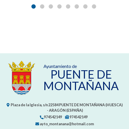
Ayuntamiento de
PUENTE DE
MONTAÑANA
Plaza de la Iglesia, s/n
22584
PUENTE DE MONTAÑANA (HUESCA)
- ARAGÓN
(ESPAÑA)
974542149
974542149
ayto_montanana@hotmail.com