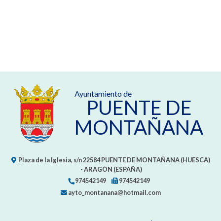
Ayuntamiento de
PUENTE DE
MONTAÑANA
Plaza de la Iglesia, s/n
22584
PUENTE DE MONTAÑANA (HUESCA)
- ARAGÓN
(ESPAÑA)
974542149
974542149
ayto_montanana@hotmail.com