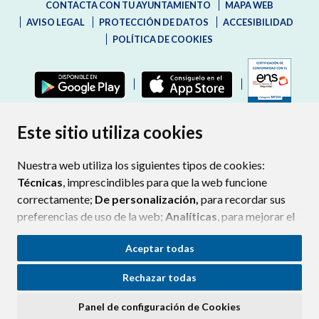
CONTACTA CON TU AYUNTAMIENTO
MAPA WEB
AVISO LEGAL
PROTECCIÓN DE DATOS
ACCESIBILIDAD
POLÍTICA DE COOKIES
ENLAC
Este sitio utiliza cookies
Nuestra web utiliza los siguientes tipos de cookies:
Técnicas
, imprescindibles para que la web funcione
correctamente;
De personalización,
para recordar sus
preferencias de uso de la web;
Analíticas
, para mejorar el
funcionamiento de la web y sus servicios.
Aceptar todas
Si acepta pulsando el botón
“Aceptar todas”
Rechazar todas
consideramos que acepta su uso. Si pulsa el botón
“Rechazar todas”
o continúa navegando sin realizar
Panel de configuración de Cookies
ninguna acción, se guardarán las cookies técnicas