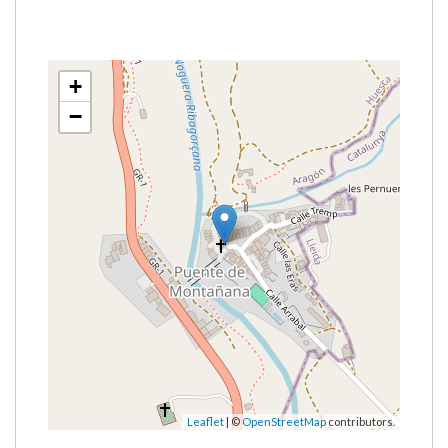
+
−
Leaflet
| ©
OpenStreetMap
contributors.