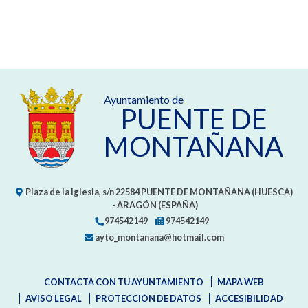
Ayuntamiento de
PUENTE DE
MONTAÑANA
Plaza de la Iglesia, s/n
22584
PUENTE DE MONTAÑANA (HUESCA)
- ARAGÓN
(ESPAÑA)
974542149
974542149
ayto_montanana@hotmail.com
CONTACTA CON TU AYUNTAMIENTO
MAPA WEB
AVISO LEGAL
PROTECCIÓN DE DATOS
ACCESIBILIDAD