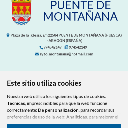
PUENTE DE
MONTAÑANA
Plaza de la Iglesia, s/n
22584
PUENTE DE MONTAÑANA (HUESCA)
- ARAGÓN
(ESPAÑA)
974542149
974542149
ayto_montanana@hotmail.com
CONTACTA CON TU AYUNTAMIENTO
MAPA WEB
AVISO LEGAL
PROTECCIÓN DE DATOS
ACCESIBILIDAD
Este sitio utiliza cookies
POLÍTICA DE COOKIES
Nuestra web utiliza los siguientes tipos de cookies:
ENLAC
Técnicas
, imprescindibles para que la web funcione
correctamente;
De personalización,
para recordar sus
preferencias de uso de la web;
Analíticas
, para mejorar el
funcionamiento de la web y sus servicios.