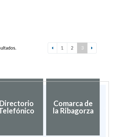
sultados.
1
2
3
Diputac
Directorio
Comarca de
Provinci
Telefónico
la Ribagorza
Hues