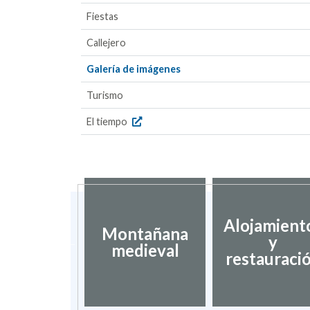
Fiestas
Callejero
Galería de imágenes
Turismo
El tiempo
Alojamient
tsec de
Montañana
y
ragón
medieval
restauraci