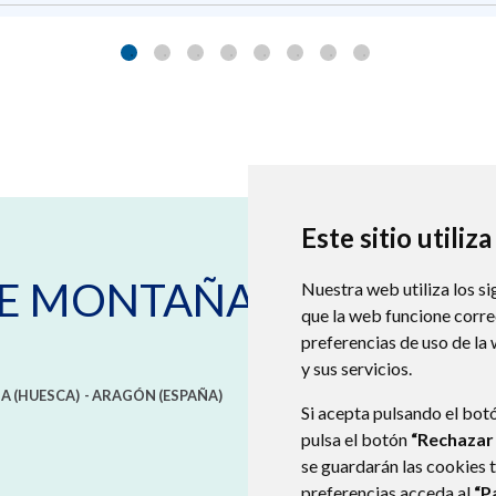
Este sitio utiliz
DE MONTAÑANA
Nuestra web utiliza los si
que la web funcione corr
preferencias de uso de la
y sus servicios.
A (HUESCA)
- ARAGÓN
(ESPAÑA)
Si acepta pulsando el bot
pulsa el botón
“Rechazar
se guardarán las cookies 
preferencias acceda al
“P