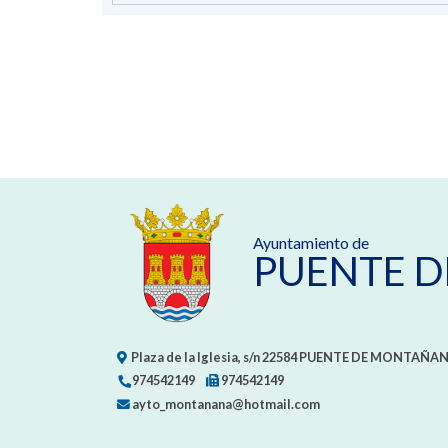
Ayuntamiento de
PUENTE 
Plaza de la Iglesia, s/n
22584
PUENTE DE MONTAÑAN
974542149
974542149
ayto_montanana@hotmail.com