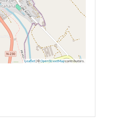
Leaflet
| ©
OpenStreetMap
contributors.