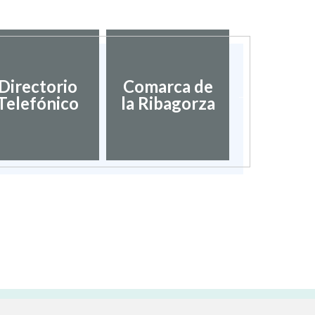
Diputac
Directorio
Comarca de
Provinci
Telefónico
la Ribagorza
Hues