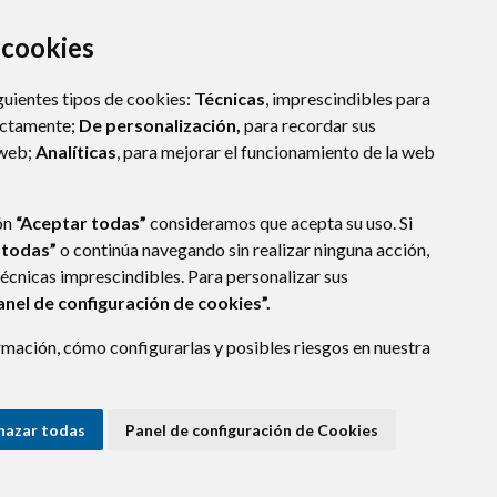
a cookies
guientes tipos de cookies:
Técnicas
, imprescindibles para
ectamente;
De personalización,
para recordar sus
 web;
Analíticas
, para mejorar el funcionamiento de la web
ón
“Aceptar todas”
consideramos que acepta su uso. Si
 todas”
o continúa navegando sin realizar ninguna acción,
técnicas imprescindibles. Para personalizar sus
E DATOS
ACCESIBILIDAD
POLÍTICA DE COOKIES
anel de configuración de cookies”.
ENLACE EXTERNO A
mación, cómo configurarlas y posibles riesgos en nuestra
hazar todas
Panel de configuración de Cookies