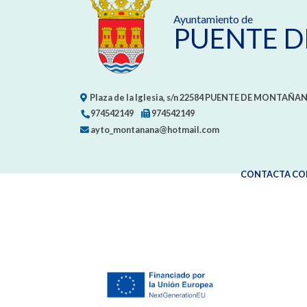
Ayuntamiento de
PUENTE 
Plaza de la Iglesia, s/n
22584
PUENTE DE MONTAÑAN
974542149
974542149
ayto_montanana@hotmail.com
CONTACTA CO