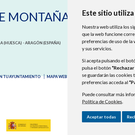
Este sitio utiliz
DE MONTAÑANA
Nuestra web utiliza los si
que la web funcione corr
preferencias de uso de la
A (HUESCA)
- ARAGÓN
(ESPAÑA)
y sus servicios.
Si acepta pulsando el bot
pulsa el botón
“Rechazar
se guardarán las cookies 
N TU AYUNTAMIENTO
MAPA WEB
AVISO LEGAL
PROTECCIÓN D
preferencias acceda al
“P
Puede consultar más infor
Política de Cookies
.
Aceptar todas
Rec